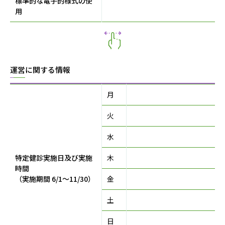
標準的な電子的様式の使
用
運営に関する情報
月
火
水
特定健診実施日及び実施
木
時間
（実施期間 6/1〜11/30）
金
土
日