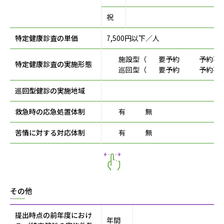
祝
特定健康診査の単価
7,500円以下／人
施設型（
要予約
予約不
特定健康診査の実施形態
巡回型（
要予約
予約不
巡回型健診の実施地域
救急時の応急処置体制
有
無
苦情に対する対応体制
有
無
その他
提出時点の前年度におけ
年間