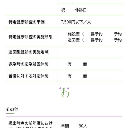
祝
休診日
特定健康診査の単価
7,500円以下／人
施設型（
要予約
予約不
特定健康診査の実施形態
巡回型（
要予約
予約不
巡回型健診の実施地域
救急時の応急処置体制
有
無
苦情に対する対応体制
有
無
その他
提出時点の前年度におけ
年間
90人