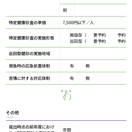
祝
特定健康診査の単価
7,500円以下／人
施設型（
要予約
予約不
特定健康診査の実施形態
巡回型（
要予約
予約不
巡回型健診の実施地域
救急時の応急処置体制
有
無
苦情に対する対応体制
有
無
その他
提出時点の前年度におけ
年間