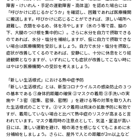
障害・けいれん・手足の運動障害・高体温）を認めた場合には
「呼びかけに応じるかどうか」を確認し、困難であれば医療機関
に搬送します。呼びかけに応じることができれば、涼しい場所へ
避難し、衣類をゆるめ、体を冷やします（氷のう等で首、脇の
下、大腿のつけ根を集中的に）。さらに水分を自力で摂取できる
のであれば、水分・塩分を補給しますが、仮に自力で摂取できな
い場合は医療機関を受診しましょう。自力で水分・塩分を摂取し
症状が改善してくるのであれば、安静にし、十分に休息をとり経
過観察となりますが、いずれにしても症状が改善してこない時に
はやはり医療機関への受診を考えましょう。
「新しい生活様式」における熱中症予防
「新しい生活様式」とは、新型コロナウイルスの感染防止の３つ
の基本である ①身体的距離の確保 ②マスクの着用 ③手洗いの実
施や「３密（密集、密接、密閉）」を避ける等の対策を取り入れ
た生活様式のことです。②マスク着用は飛沫の拡散予防に有効で
すが、着用していない場合と比べて熱中症のリスクが高まると言
われています。マスク着用時の注意点として、気温・室温が高い
日には、激しい運動を避け、喉の渇きを感じなくてもこまめに水
分補給をしましょう。さらに、屋外で人との距離が2ｍ以上など