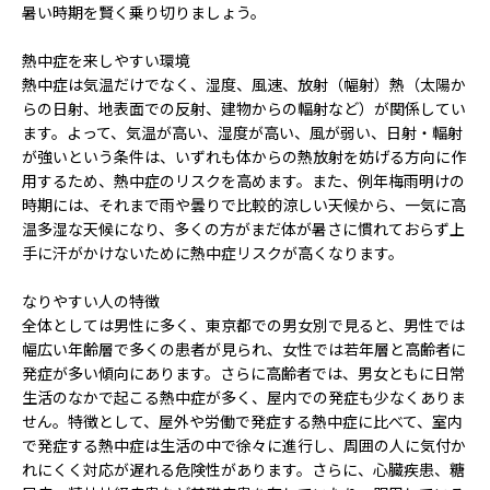
暑い時期を賢く乗り切りましょう。
熱中症を来しやすい環境
熱中症は気温だけでなく、湿度、風速、放射（幅射）熱（太陽か
らの日射、地表面での反射、建物からの輻射など）が関係してい
ます。よって、気温が高い、湿度が高い、風が弱い、日射・輻射
が強いという条件は、いずれも体からの熱放射を妨げる方向に作
用するため、熱中症のリスクを高めます。また、例年梅雨明けの
時期には、それまで雨や曇りで比較的涼しい天候から、一気に高
温多湿な天候になり、多くの方がまだ体が暑さに慣れておらず上
手に汗がかけないために熱中症リスクが高くなります。
なりやすい人の特徴
全体としては男性に多く、東京都での男女別で見ると、男性では
幅広い年齢層で多くの患者が見られ、女性では若年層と高齢者に
発症が多い傾向にあります。さらに高齢者では、男女ともに日常
生活のなかで起こる熱中症が多く、屋内での発症も少なくありま
せん。特徴として、屋外や労働で発症する熱中症に比べて、室内
で発症する熱中症は生活の中で徐々に進行し、周囲の人に気付か
れにくく対応が遅れる危険性があります。さらに、心臓疾患、糖