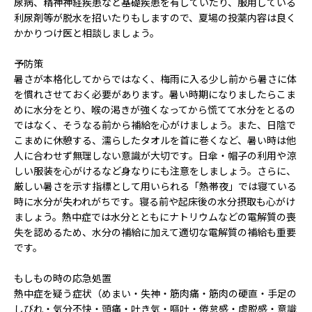
尿病、精神神経疾患など基礎疾患を有していたり、服用している
利尿剤等が脱水を招いたりもしますので、夏場の投薬内容は良く
かかりつけ医と相談しましょう。
予防策
暑さが本格化してからではなく、梅雨に入る少し前から暑さに体
を慣れさせておく必要があります。暑い時期になりましたらこま
めに水分をとり、喉の渇きが強くなってから慌てて水分をとるの
ではなく、そうなる前から補給を心がけましょう。また、日陰で
こまめに休憩する、濡らしたタオルを首に巻くなど、暑い時は他
人に合わせず無理しない意識が大切です。日傘・帽子の利用や涼
しい服装を心がけるなど身なりにも注意をしましょう。さらに、
厳しい暑さを示す指標として用いられる「熱帯夜」では寝ている
時に水分が失われがちです。寝る前や起床後の水分摂取も心がけ
ましょう。熱中症では水分とともにナトリウムなどの電解質の喪
失を認めるため、水分の補給に加えて適切な電解質の補給も重要
です。
もしもの時の応急処置
熱中症を疑う症状（めまい・失神・筋肉痛・筋肉の硬直・手足の
しびれ・気分不快・頭痛・吐き気・嘔吐・倦怠感・虚脱感・意識