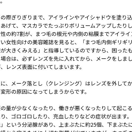
す。
目の際ぎりぎりまで、アイラインやアイシャドウを塗り
りあげて、マスカラでたっぷりボリュームアップしたりし
女性の約7割が、まつ毛の根元や内側の粘膜までアイライ
若い女性向けの美容雑誌を見ると、「まつ毛内側ギリギ
眼が大きくみえる」と指導しているのですから、困った
る場合は、必ずレンズを先に入れてから、メークをしま
が、レンズ表面に付いてしまいます。
逆に、メーク落とし（クレンジング）はレンズを外して
ズ変形の原因になってしまうからです。
涙の量が少なくなったり、働きが悪くなったりして起こ
たり、ゴロゴロしたり、充血したりなどの症状が出ます
腺」という分泌腺があり、上まぶたに約25個、下まぶた