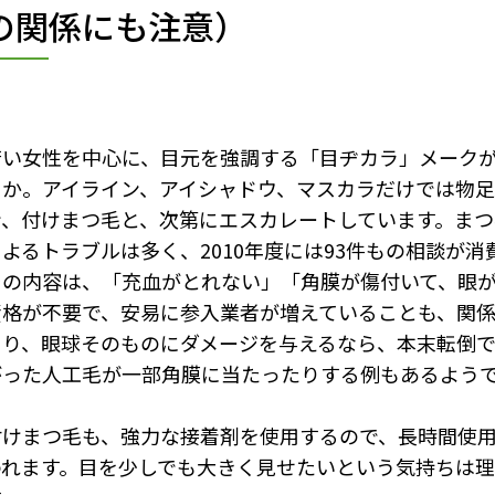
の関係にも注意）
若い女性を中心に、目元を強調する「目ヂカラ」メーク
うか。アイライン、アイシャドウ、マスカラだけでは物足
ン、付けまつ毛と、次第にエスカレートしています。まつ
によるトラブルは多く、2010年度には93件もの相談が
その内容は、「充血がとれない」「角膜が傷付いて、眼
資格が不要で、安易に参入業者が増えていることも、関
まり、眼球そのものにダメージを与えるなら、本末転倒で
がった人工毛が一部角膜に当たったりする例もあるよう
付けまつ毛も、強力な接着剤を使用するので、長時間使
われます。目を少しでも大きく見せたいという気持ちは