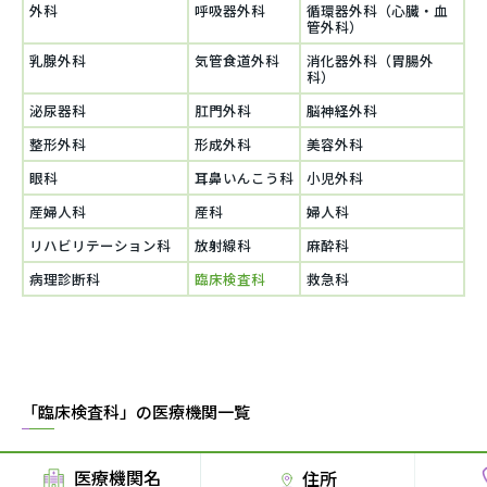
外科
呼吸器外科
循環器外科（心臓・血
管外科）
乳腺外科
気管食道外科
消化器外科（胃腸外
科）
泌尿器科
肛門外科
脳神経外科
整形外科
形成外科
美容外科
眼科
耳鼻いんこう科
小児外科
産婦人科
産科
婦人科
リハビリテーション科
放射線科
麻酔科
病理診断科
臨床検査科
救急科
「臨床検査科」の医療機関一覧
医療機関名
住所