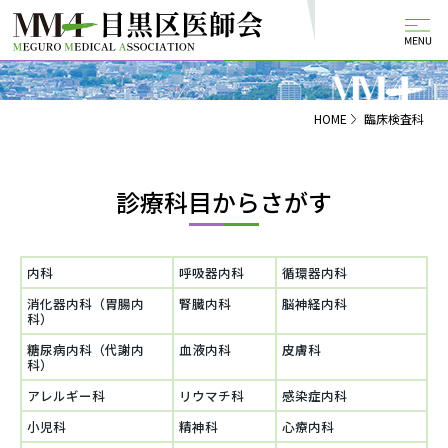
HOME
臨床検査科
診療科目からさがす
内科
呼吸器内科
循環器内科
消化器内科（胃腸内
腎臓内科
脳神経内科
科）
糖尿病内科（代謝内
血液内科
皮膚科
科）
アレルギー科
リウマチ科
感染症内科
小児科
精神科
心療内科